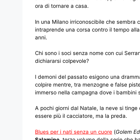
ora di tornare a casa.
In una Milano irriconoscibile che sembra c
intraprende una corsa contro il tempo alla 
anni.
Chi sono i soci senza nome con cui Serran
dichiararsi colpevole?
I demoni del passato esigono una drammat
colpire mentre, tra menzogne e false piste,
immerso nella campagna dove i bambini so
A pochi giorni dal Natale, la neve si ting
essere più il cacciatore, ma la preda.
Blues per i nati senza un cuore
(
Golem Edi
Salamino
, terzo volume della serie che 