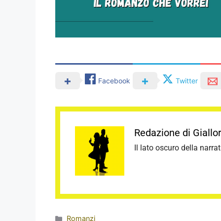
Facebook
Twitter
Redazione di Giall
Il lato oscuro della narra
Categorie
Romanzi