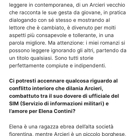
leggere in contemporanea, di un Arcieri
vecchio
che racconta le
sue
gesta da
giovane
, in pratica
dialogando con sé stesso e mostrando al
lettore c
he
è cambiato,
è divenuto
per molti
aspetti più consapevole e tollerante, in una
parola migliore
.
Ma attenzione: i miei romanzi si
possono leggere ignorando gli altri, partendo da
un titolo qualsiasi. Sono tutti storie
perfettamente compi
u
te e indipendenti.
C
i potresti accennare qualcosa riguardo al
conflitto interiore che dilania Arcieri,
combattuto tra il suo dovere di ufficiale del
SIM (Servizio di informazioni militari) e
l’amore per Elena Contini?
Elena è una ragazza
ebrea
dell’alta società
fiorentina
, mentre
Arcieri è un piccolo borghese,