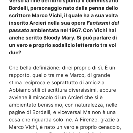
Verso la fine del libro spunta
il commissario
Bordelli
,
personaggio
nato dalla penna d
ello
scrittore
Marco Vichi
, il quale ha a sua volta
inserito
Arcieri
nel
la sua opera
Fantasmi del
passato
ambientat
a
nel 1967.
Con Vichi hai
anche scritto
Bloody Mary.
Si può parlare di
un vero e proprio sodalizio letterario tra voi
due?
Che bella definizione:
direi proprio di sì
. È un
rapporto,
quello
tra me e Marco, di grande
stima reciproca e soprattutto di amicizia.
Abbiamo stili di scrittura diversissimi, eppure
avviene il miracolo di
un
Arcieri che
si è
ambientato benissimo,
con naturalezza, nelle
pagine
di Bordelli, e viceversa!
Ma non è una
cosa che riguarda solo me. A Firenze, grazie a
Marco Vichi, è nato un vero e proprio cenacolo,