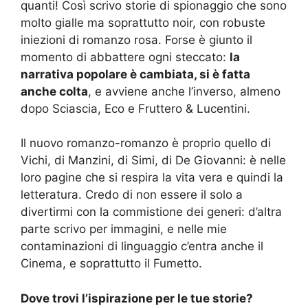
quanti! Così scrivo storie di spionaggio che sono
molto gialle ma soprattutto
noir
, con robuste
iniezioni
d
i romanzo rosa. Forse è giunto il
momento di abbattere
ogni
steccat
o:
l
a
narrativa popolare è cambiata,
si è fatta
anche colta
, e avviene anche l’inverso, almeno
dopo Sciascia, Eco e Fruttero & Lucentini.
I
l nuovo romanzo
-romanzo
è
proprio
quello di
Vichi, di Manzini, di Simi, di De Giovanni
:
è nelle
loro pagine che si respira la vita vera e quindi la
letteratura. Credo di non essere il solo
a
divertirmi con la commistione dei generi: d’altra
parte scrivo per immagini, e nelle mie
contaminazioni di linguaggio c’entra anche il
Cinema, e soprattutto il Fumetto.
Dove trovi l’ispirazione per
le tue storie
?