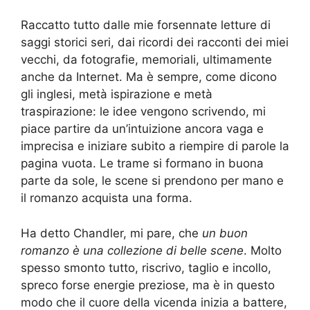
Raccatto tutto d
alle mie forsennate letture di
saggi storici seri, dai ricordi dei racconti dei
miei
vecchi, da fotografie, memoriali, ultimamente
anche da Internet. Ma è sempre, come dicono
gli inglesi, m
età ispirazione e metà
traspirazione
:
le idee
vengono
scrivendo, mi
piace partire da un’
intuizione ancora vaga e
imprecisa
e iniziare
subito
a riempire
di parole
la
pagina vuota. Le
trame
si
formano in buona
parte
da sole,
le scene
si prendono per mano e
il romanzo
acquista una
forma.
Ha detto Chandler, mi pare, che
un buon
romanzo è una collezione di belle scene
.
Molto
spesso smonto tutto, riscrivo, taglio e incollo,
spreco forse energie preziose, ma
è
in questo
modo
che
il cuore della vicenda inizia a battere
,