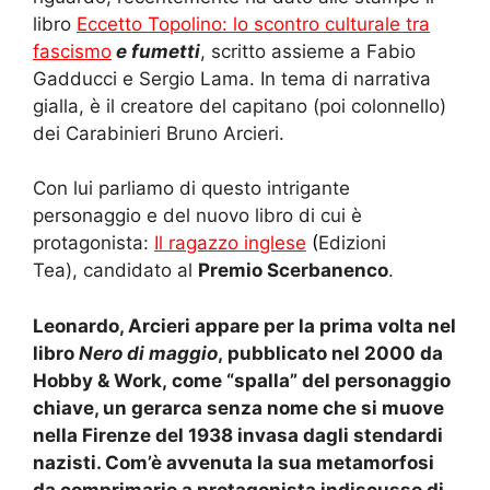
libro
Eccetto Topolino: lo scontro culturale tra
fascismo
e fumetti
, scritto assieme a Fabio
Gadducci e Sergio Lama.
In tema di narrativa
gialla, è
il creatore del capitano (poi colonnello)
dei
C
arabinieri Bruno Arcieri
.
Con lui parliamo di questo intrigante
personaggio e del nuovo libro di cui è
protagonista:
Il ragazzo inglese
(
Edizioni
Tea)
,
candidato al
Premio Scerbanenco
.
Leonardo,
Arcieri appare per la prima volta
nel
libro
Nero di maggio
,
pubblicato nel 2000 da
Hobby & Work,
come
“spalla” del personaggio
chiave, un gerarca senza nome che si muove
nella Firenze del 1938 invasa dagli stendardi
nazisti. Com’è avvenuta
l
a
sua
metamorfosi
da comprimario
a protagonista
indiscusso
di