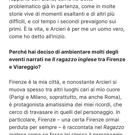
problematico
già in partenza
,
come
in
molte
storie vive di momenti esaltanti e di altri più
difficili, e col tempo i secondi prevalgono sui
primi. È la vita
, e Arcieri è per me un uomo vero,
come ho detto all’inizio.
Perché hai deciso di ambientare molti degli
eventi
narrati
ne
Il ragazzo inglese
tra
Firenze
e Viareggio
?
Firenze è la mia città, e nonostante Arcieri si
muova spesso tra altri luoghi
cari al mio
cuore
(Parigi e Milano, soprattutto, ma anche Roma),
è protagonista amatissima dei miei ricordi, che
cerco di travasare in quelli del personaggio. In
particolare, Firenze – una certa Firenze ormai
perduta per sempre – è raccontata nel
Ragazzo
inglese
come se fosse lei
stessa
il personaggio