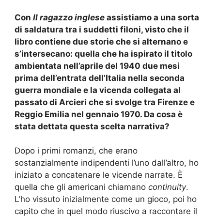
Con
Il ragazzo inglese
assistiamo a una
sorta
di
saldatura tra
i suddetti
filoni, visto che il
libro
contiene due storie che si
alterna
no
e
s’interseca
no
:
quella che
ha ispirato
il titolo
ambientata nell’aprile del 1940 due mesi
prima dell’entrata dell’Italia nella seconda
guerra mondiale
e
l
a
vicenda
collegata al
passato di Arcieri
che si
svolge
tra Firenze e
Reggio Emilia
nel gennaio 1970
.
Da cosa è
stata dettata questa scelta narrativa
?
Dopo i primi romanzi, che erano
sostanzialmente indipendenti l’uno dall’altro,
ho
iniziato a concatenare le vicende narrate. È
quella che gli americani chiamano
continuity
.
L’ho vissuto inizialmente come un gioco, poi ho
capito che in quel modo riuscivo a raccontare il