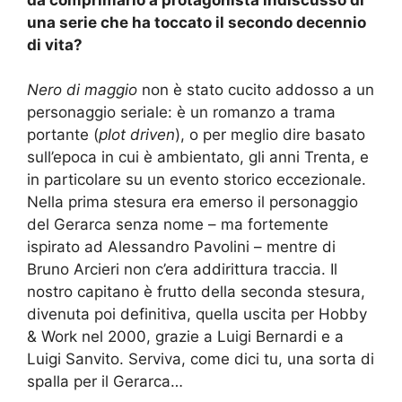
una serie
che ha toccato il secondo decennio
di vita?
Nero di maggio
non è stato cucito addosso a un
personaggio seriale:
è un romanzo a trama
portante (
plot driven
),
o per
meglio
dire
basato
sull’
epoca in cui è
ambienta
to
, gli anni Trenta,
e
in
particolare
su un evento storico
eccezionale
.
Nella prima stesura era emerso il personaggio
del Gerarca senza nome – ma fortemente
ispirato ad Alessandro Pavolini – mentre di
Bruno
Arcieri non c’era
addirittura
traccia. Il
nostro capitano è frutto della seconda stesura,
divenuta poi definitiva, quella uscita per Hobby
& Work nel 2000, grazie a Luigi Bernardi e a
Luigi Sanvito. Serviva,
come dici tu
, una sorta di
spalla per il Gerarca…