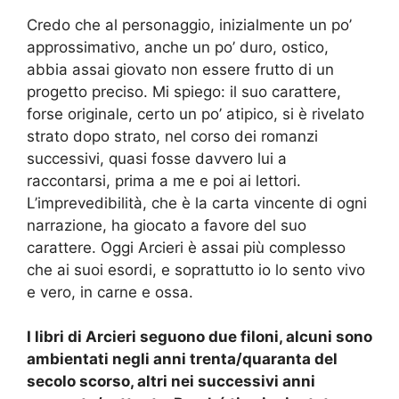
Credo che
a
l personaggio, inizialmente un po’
approssimativo,
anche
un po’ duro, ostico,
abbia
assai giovato
non essere
frutto di un
proget
t
o
preciso
. Mi spiego: il suo carattere,
forse originale, certo un po’ atipico, si è
rivelato
strato
dopo
strato, nel corso dei romanzi
successivi
, quasi fosse davvero lui a
raccontarsi, prima a me e poi ai lettori.
L’imprevedibilità,
che è
la carta vincente di ogni
narrazione, ha giocato a favore del suo
carattere. Oggi Arcieri è assai più complesso
che ai suoi esordi, e soprattutto io lo sento
vivo
e
vero, in carne e ossa.
I libri di Arcieri seguono due filoni,
alcuni sono
ambient
ati
negli anni trenta/quaranta del
secolo scorso
, altri
nei successivi anni