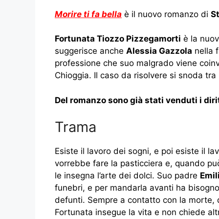
Morire ti fa bella
è il nuovo romanzo di
S
Fortunata Tiozzo Pizzegamorti
è la nuov
suggerisce anche
Alessia Gazzola
nella 
professione che suo malgrado viene coinvo
Chioggia. Il caso da risolvere si snoda tr
Del romanzo sono già stati venduti i dirit
Trama
Esiste il lavoro dei sogni, e poi esiste il 
vorrebbe fare la pasticciera e, quando può,
le insegna l’arte dei dolci. Suo padre
Emil
funebri, e per mandarla avanti ha bisogno 
defunti. Sempre a contatto con la morte, d
Fortunata insegue la vita e non chiede altr