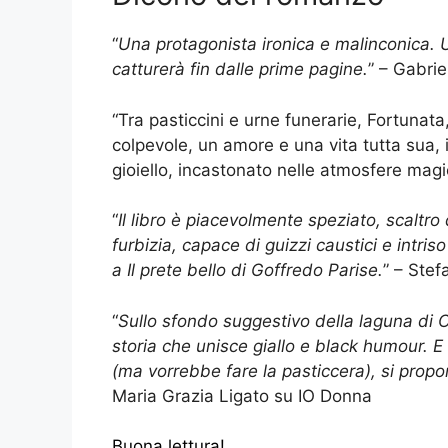
“
Una protagonista ironica e malinconica. 
catturerà fin dalle prime pagine.
” – Gabrie
“Tra pasticcini e urne funerarie, Fortunat
colpevole, un amore e una vita tutta sua, i
gioiello, incastonato nelle atmosfere magi
“
Il libro è piacevolmente speziato, scaltr
furbizia, capace di guizzi caustici e intri
a Il prete bello di Goffredo Parise.
” – Ste
“
Sullo sfondo suggestivo della laguna di Ch
storia che unisce giallo e black humour. E
(ma vorrebbe fare la pasticcera), si propo
Maria Grazia Ligato su IO Donna
Buona lettura!