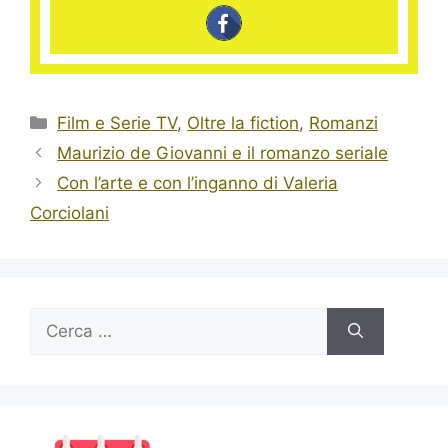
Categorie
Film e Serie TV
,
Oltre la fiction
,
Romanzi
Maurizio de Giovanni e il romanzo seriale
Con l’arte e con l’inganno di Valeria
Corciolani
Ricerca
per: