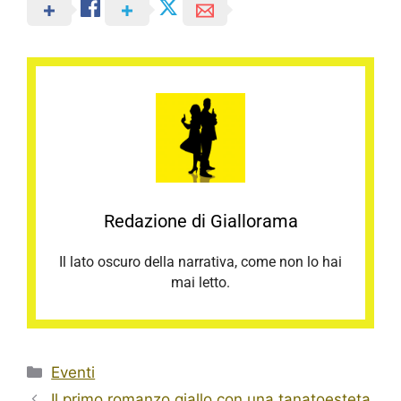
Redazione di Giallorama
Il lato oscuro della narrativa, come non lo hai
mai letto.
Categorie
Eventi
Il primo romanzo giallo con una tanatoesteta