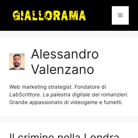
Vai
al
Menu
contenuto
Alessandro
Valenzano
Web marketing strategist. Fondatore di
LabScrittore. La palestra digitale dei romanzieri
.
Grande appassionato di videogame e fumetti.
Il crimine nella Londra