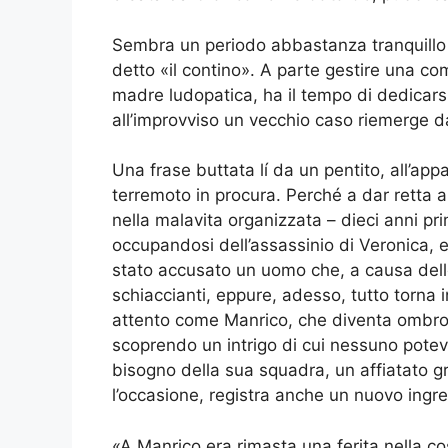
Sembra un periodo abbastanza tranquillo
detto «il contino». A parte gestire una co
madre ludopatica, ha il tempo di dedicarsi
all’improvviso un vecchio caso riemerge dal
Una frase buttata lí da un pentito, all’a
terremoto in procura. Perché a dar retta a
nella malavita organizzata – dieci anni pr
occupandosi dell’assassinio di Veronica, e
stato accusato un uomo che, a causa dello 
schiaccianti, eppure, adesso, tutto torna 
attento come Manrico, che diventa ombroso
scoprendo un intrigo di cui nessuno poteva
bisogno della sua squadra, un affiatato gru
l’occasione, registra anche un nuovo ingr
«A Manrico era rimasta una ferita nella c