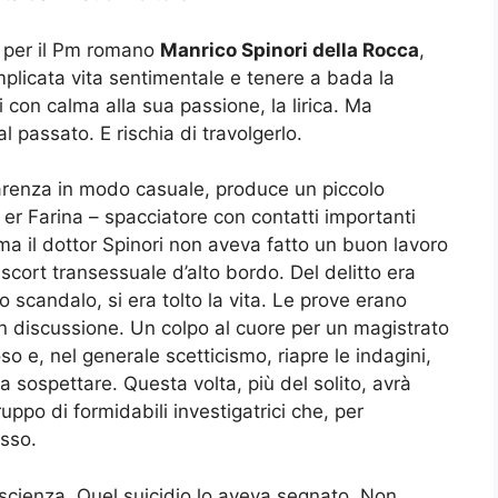
 per il Pm romano
Manrico Spinori della Rocca
,
mplicata vita sentimentale e tenere a bada la
 con calma alla sua passione, la lirica. Ma
 passato. E rischia di travolgerlo.
pparenza in modo casuale, produce un piccolo
 er Farina – spacciatore con contatti importanti
ima il dottor Spinori non aveva fatto un buon lavoro
scort transessuale d’alto bordo. Del delitto era
scandalo, si era tolto la vita. Le prove erano
in discussione. Un colpo al cuore per un magistrato
 e, nel generale scetticismo, riapre le indagini,
 sospettare. Questa volta, più del solito, avrà
ppo di formidabili investigatrici che, per
esso.
oscienza. Quel suicidio lo aveva segnato. Non